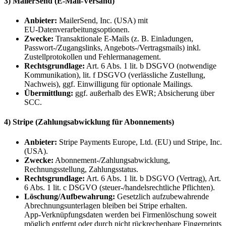
3) MailerSend (E‑Mail‑Versand)
Anbieter:
MailerSend, Inc. (USA) mit
EU‑Datenverarbeitungsoptionen.
Zwecke:
Transaktionale E‑Mails (z. B. Einladungen,
Passwort‑/Zugangslinks, Angebots‑/Vertragsmails) inkl.
Zustellprotokollen und Fehlermanagement.
Rechtsgrundlage:
Art. 6 Abs. 1 lit. b DSGVO (notwendige
Kommunikation), lit. f DSGVO (verlässliche Zustellung,
Nachweis), ggf. Einwilligung für optionale Mailings.
Übermittlung:
ggf. außerhalb des EWR; Absicherung über
SCC.
4) Stripe (Zahlungsabwicklung für Abonnements)
Anbieter:
Stripe Payments Europe, Ltd. (EU) und Stripe, Inc.
(USA).
Zwecke:
Abonnement‑/Zahlungsabwicklung,
Rechnungsstellung, Zahlungsstatus.
Rechtsgrundlage:
Art. 6 Abs. 1 lit. b DSGVO (Vertrag), Art.
6 Abs. 1 lit. c DSGVO (steuer‑/handelsrechtliche Pflichten).
Löschung/Aufbewahrung:
Gesetzlich aufzubewahrende
Abrechnungsunterlagen bleiben bei Stripe erhalten.
App‑Verknüpfungsdaten werden bei Firmenlöschung soweit
möglich entfernt oder durch nicht rückrechenbare Fingerprints