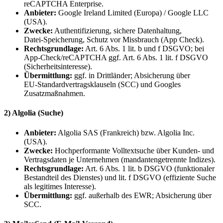
reCAPTCHA Enterprise.
Anbieter:
Google Ireland Limited (Europa) / Google LLC
(USA).
Zwecke:
Authentifizierung, sichere Datenhaltung,
Datei‑Speicherung, Schutz vor Missbrauch (App Check).
Rechtsgrundlage:
Art. 6 Abs. 1 lit. b und f DSGVO; bei
App‑Check/reCAPTCHA ggf. Art. 6 Abs. 1 lit. f DSGVO
(Sicherheitsinteresse).
Übermittlung:
ggf. in Drittländer; Absicherung über
EU‑Standardvertragsklauseln (SCC) und Googles
Zusatzmaßnahmen.
2) Algolia (Suche)
Anbieter:
Algolia SAS (Frankreich) bzw. Algolia Inc.
(USA).
Zwecke:
Hochperformante Volltextsuche über Kunden‑ und
Vertragsdaten je Unternehmen (mandantengetrennte Indizes).
Rechtsgrundlage:
Art. 6 Abs. 1 lit. b DSGVO (funktionaler
Bestandteil des Dienstes) und lit. f DSGVO (effiziente Suche
als legitimes Interesse).
Übermittlung:
ggf. außerhalb des EWR; Absicherung über
SCC.